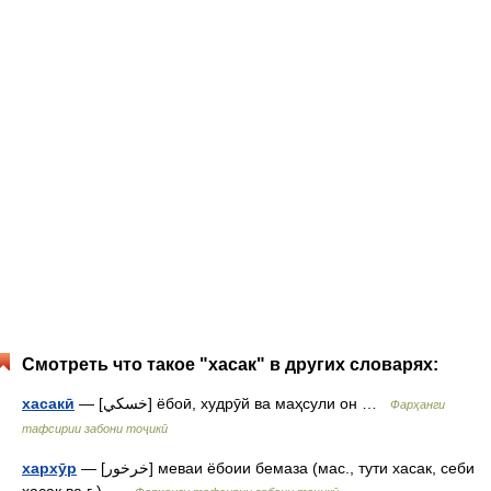
Смотреть что такое "хасак" в других словарях:
хасакӣ
— [خسکي] ёбоӣ, худрӯй ва маҳсули он …
Фарҳанги
тафсирии забони тоҷикӣ
хархӯр
— [خرخور] меваи ёбоии бемаза (мас., тути хасак, себи