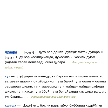
дубара
— I [دوبره] 1. дуто бар дошта, дутаҳӣ: матои дубара II
[دوبره] 1. ду бор ҳосилдиҳанда, дуҳосила 2. ҳосили дуюм
(одатан хасак мешавад): себи дубара …
Фарҳанги тафсирии
забони тоҷикӣ
тут
— [توت] дарахти машҳур, ки баргаш ғизои кирми пилла аст
ва меваи ширини он хӯрданист; тути балхӣ тути калон – калони
сершираи ширин; тути марворид тути майда– майдаи сафеди
ширин; тути хасак тути ёбоӣ, тути бепайванди камшира ва фач;
тут барин… …
Фарҳанги тафсирии забони тоҷикӣ
ханҷак
— [خنجک] кит., бот. як навъ гиёҳи биёбонии худрӯй, ки