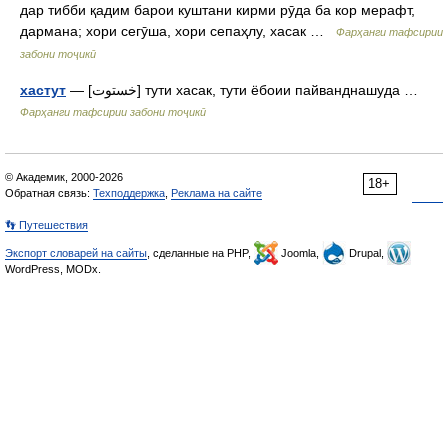
дар тибби қадим барои куштани кирми рӯда ба кор мерафт,
дармана; хори сегӯша, хори сепаҳлу, хасак …
Фарҳанги тафсирии
забони тоҷикӣ
хастут
— [خستوت] тути хасак, тути ёбоии пайванднашуда …
Фарҳанги тафсирии забони тоҷикӣ
© Академик, 2000-2026
18+
Обратная связь:
Техподдержка
,
Реклама на сайте
👣 Путешествия
Экспорт словарей на сайты
, сделанные на PHP,
Joomla,
Drupal,
WordPress, MODx.