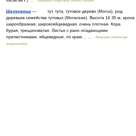
хасак ва ғ.) …
Фарҳанги тафсирии забони тоҷикӣ
Шелковица
— тут, тута, тутовое дерево (Morus), род
деревьев семейства тутовых (Moraceae). Высота 16 35 м, крона
шарообразная, широкояйцевидная, очень плотная. Кора
бурая, трещиноватая. Листья с рано опадающими
прилистниками, яйцевидные, по краю… …
Большая советская
энциклопедия