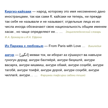
Киргиз-кайсаки
— народ, которому это имя несомненно дано
иностранцами, так как сами К. кайсаки ни теперь, ни прежде
так себя не называли и не называют; отдельные лица из их
числа иногда обозначают свою национальность общим именем
хасак , но чаще определяют ее… …
Энциклопедический словарь
Ф.А. Брокгауза и И.А. Ефрона
Из Парижа с любовью
— From Paris with Love …
Википедия
ангур
— [انگور] меваи ток, ки иборат аз хӯшаҳост ва навъҳои
гуногун дорад: ангури бахтиёрӣ, ангури биҳиштӣ, ангури
васарға, ангури кишмиш, ангури обакӣ, ангури соҳибӣ, ангури
тагобӣ, ангури тоифӣ, ангури дороӣ, ангури соҳибӣ, ангури
чиллагӣ, ангури… …
Фарҳанги тафсирии забони тоҷикӣ