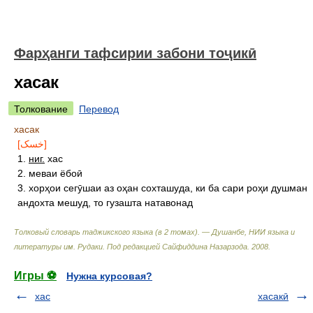
Фарҳанги тафсирии забони тоҷикӣ
хасак
Толкование
Перевод
хасак
[خسک]
1.
ниг.
хас
2. меваи ёбоӣ
3. хорҳои сегӯшаи аз оҳан сохташуда, ки ба сари роҳи душман
андохта мешуд, то гузашта натавонад
Толковый словарь таджикского языка (в 2 томах). — Душанбе, НИИ языка и
литературы им. Рудаки
.
Под редакцией Сайфиддина Назарзода
.
2008
.
Игры ⚽
Нужна курсовая?
хас
хасакӣ